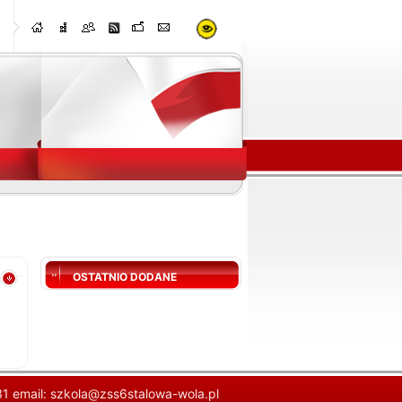
OSTATNIO DODANE
 31 email:
szkola@zss6stalowa-wola.pl