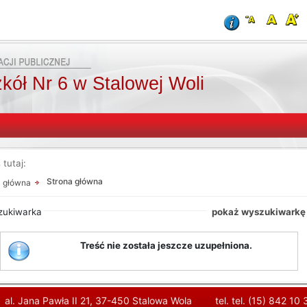
kół Nr 6 w Stalowej Woli
 tutaj:
Od:
Od:
Fraza:
oraz
Strona główna
a główna
Do:
Treści archiwalne
zukiwarka
Szukaj
pokaż wyszukiwarkę
Treść nie została jeszcze uzupełniona.
al. Jana Pawła II 21, 37-450 Stalowa Wola
tel. tel. (15) 842 10